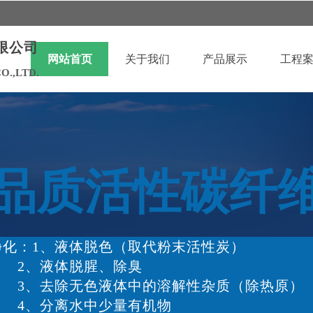
限公司
网站首页
关于我们
产品展示
工程
O.,LTD.
品质活性碳纤
化：1、液体脱色（取代粉末活性炭
）
体脱腥、除臭
无色液体中的溶解性杂质（除热原）
离水中少量有机物