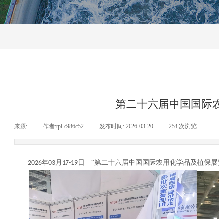
公司新闻
行业动态
常见问答
第二十六届中国国际农
来源:
|
作者:
tpl-c986c52
|
发布时间:
2026-03-20
|
258
次浏览
|
年
月
日
，
“第二十六届中国国际农用化学品及植保展
202
6
03
17
-
19