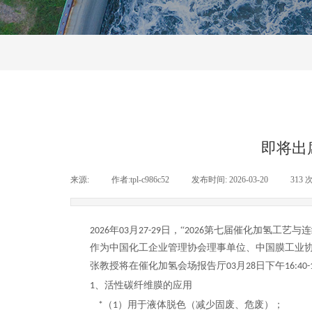
公司新闻
行业动态
常见
即将出
来源:
|
作者:
tpl-c986c52
|
发布时间:
2026-03-20
|
313
年
月
日
，
“
第七届催化加氢工艺与连
202
6
03
27-29
2026
作为中国化工企业管理协会理事单位、中国膜工业
张教授将在
催化加氢会场报告厅
月
日下午
03
28
16:40-
、活性碳纤维膜的应用
1
（
）用于液体脱色（减少固废、危废）；
*
1